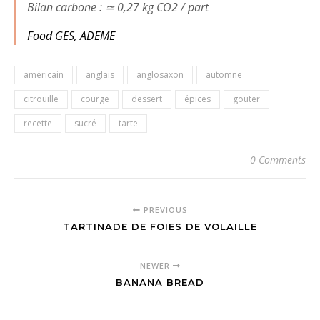
Bilan carbone : ≃ 0,27 kg CO2 / part
Food GES, ADEME
américain
anglais
anglosaxon
automne
citrouille
courge
dessert
épices
gouter
recette
sucré
tarte
0 Comments
PREVIOUS
TARTINADE DE FOIES DE VOLAILLE
NEWER
BANANA BREAD