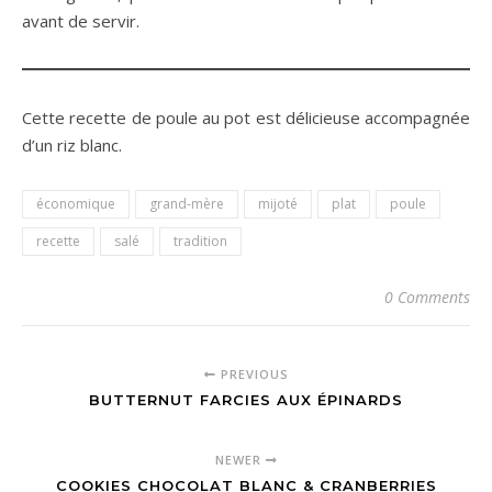
avant de servir.
Cette recette de poule au pot est délicieuse accompagnée
d’un riz blanc.
économique
grand-mère
mijoté
plat
poule
recette
salé
tradition
0 Comments
PREVIOUS
BUTTERNUT FARCIES AUX ÉPINARDS
NEWER
COOKIES CHOCOLAT BLANC & CRANBERRIES