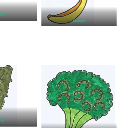
cat
Banane
tte