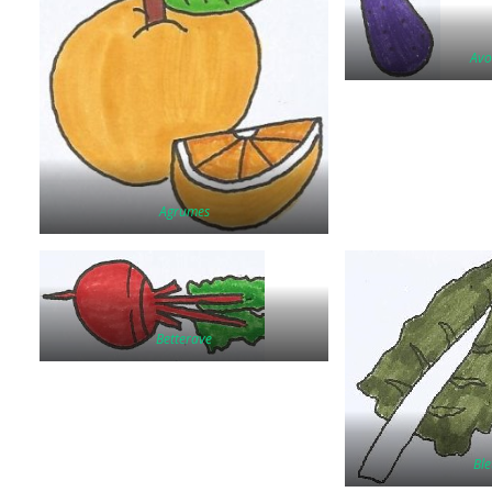
Avo
Agrumes
Betterave
Ble