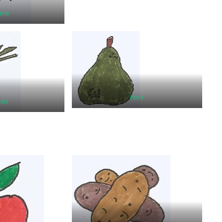
ette
Poire
ais