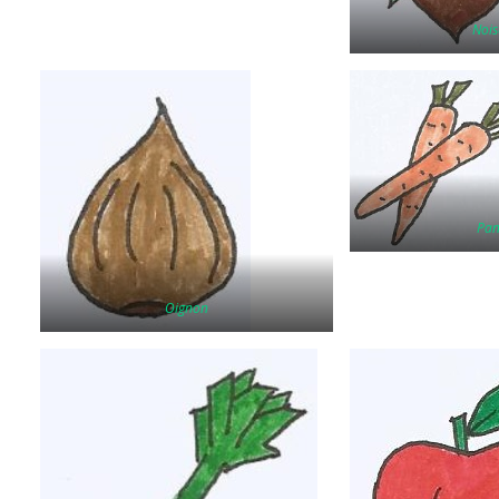
Nois
Pan
Oignon