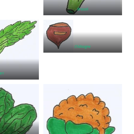
Brocoli
Châtaigne
eri