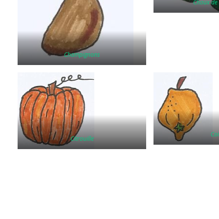
Choux de 
Champignons
Co
Citrouille