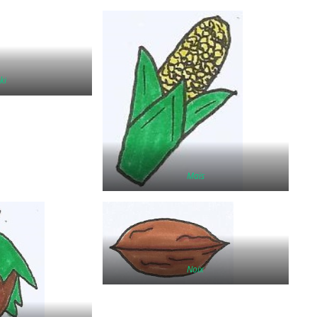
ki
Maïs
Noix