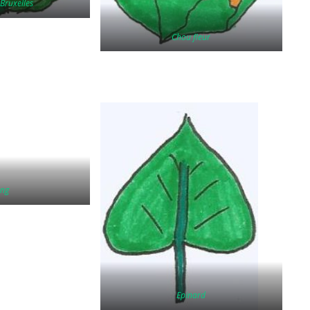
Bruxelles
Chou fleur
ing
Epinard