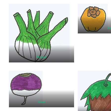
Ka
Fenouil
Navet