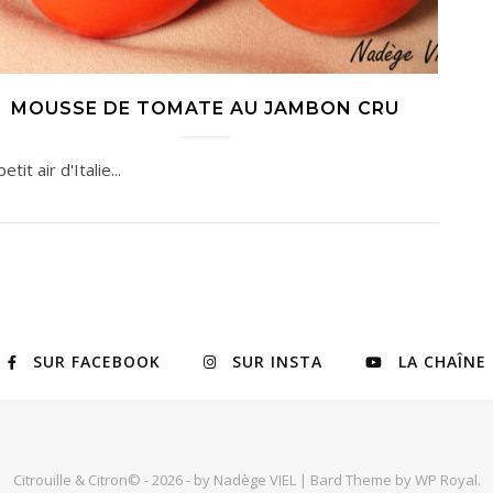
MOUSSE DE TOMATE AU JAMBON CRU
etit air d'Italie...
SUR FACEBOOK
SUR INSTA
LA CHAÎNE
Citrouille & Citron© - 2026 - by Nadège VIEL |
Bard Theme by
WP Royal
.