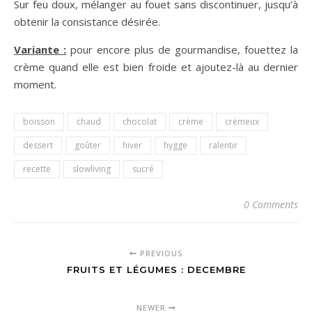
Sur feu doux, mélanger au fouet sans discontinuer, jusqu’à
obtenir la consistance désirée.
Variante :
pour encore plus de gourmandise, fouettez la
crème quand elle est bien froide et ajoutez-là au dernier
moment.
boisson
chaud
chocolat
crème
crémeux
dessert
goûter
hiver
hygge
ralentir
recette
slowliving
sucré
0 Comments
PREVIOUS
FRUITS ET LÉGUMES : DECEMBRE
NEWER