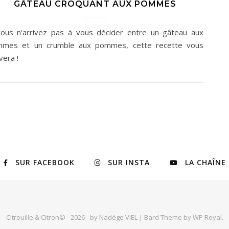
GÂTEAU CROQUANT AUX POMMES
vous n'arrivez pas à vous décider entre un gâteau aux
mes et un crumble aux pommes, cette recette vous
vera !
SUR FACEBOOK
SUR INSTA
LA CHAÎNE
Citrouille & Citron© - 2026 - by Nadège VIEL |
Bard Theme by
WP Royal
.