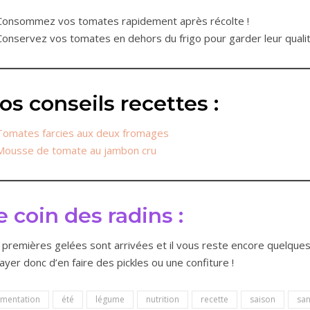
Consommez vos tomates rapidement après récolte !
Conservez vos tomates en dehors du frigo pour garder leur quali
os conseils recettes :
Tomates farcies aux deux fromages
Mousse de tomate au jambon cru
e coin des radins :
 premières gelées sont arrivées et il vous reste encore quelques
ayer donc d’en faire des pickles ou une confiture !
imentation
été
légume
nutrition
recette
saison
san