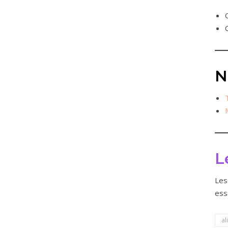
N
L
Les
ess
al