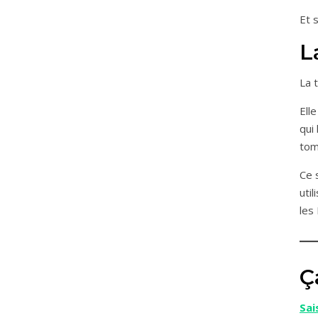
Et s
L
La 
Ell
qui
tom
Ce 
uti
les
Ç
Sai