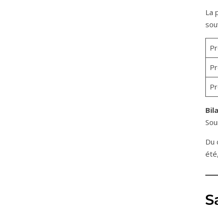
La 
sou
Pr
Pr
Pr
Bil
Sou
Du 
été
S