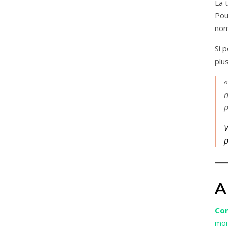
La 
Pou
nom
Si 
plu
n
p
V
p
A
Con
moi