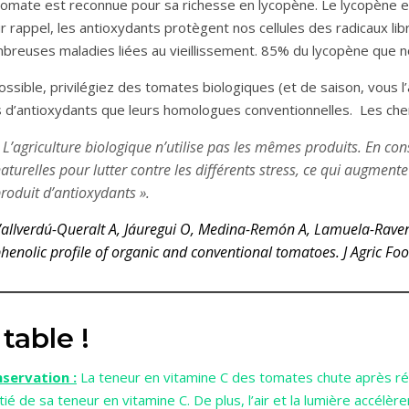
tomate est reconnue pour sa richesse en lycopène. Le lycopène es
r rappel, les antioxydants protègent nos cellules des radicaux l
breuses maladies liées au vieillissement. 85% du lycopène que n
possible, privilégiez des tomates biologiques (et de saison, vous l
s d’antioxydants que leurs homologues conventionnelles. Les cherc
«
L’agriculture biologique n’utilise pas les mêmes produits. En co
aturelles pour lutter contre les différents stress, ce qui augmente
roduit d’antioxydants ».
allverdú-Queralt A, Jáuregui O, Medina-Remón A, Lamuela-Ravent
henolic profile of organic and conventional tomatoes. J Agric F
 table !
servation :
La teneur en vitamine C des tomates chute après réco
tié de sa teneur en vitamine C. De plus, l’air et la lumière accélèr