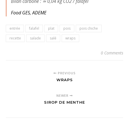
Bilan carbone : ≃ 0,04 kg CO2 / falafel
Food GES, A
DEME
entrée
falafel
plat
pois
pois chiche
recette
salade
salé
wraps
0 Comments
PREVIOUS
WRAPS
NEWER
SIROP DE MENTHE