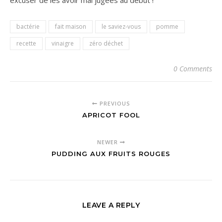
bactérie
fait maison
le saviez-vous
pomme
recette
vinaigre
zéro déchet
0 Comments
PREVIOUS
APRICOT FOOL
NEWER
PUDDING AUX FRUITS ROUGES
LEAVE A REPLY