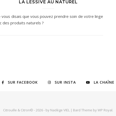
LA LESSIVE AU NATUREL
je vous disais que vous pouvez prendre soin de votre linge
c des produits naturels ?
SUR FACEBOOK
SUR INSTA
LA CHAÎNE
Citrouille & Citron© - 2026 - by Nadège VIEL |
Bard Theme by
WP Royal
.