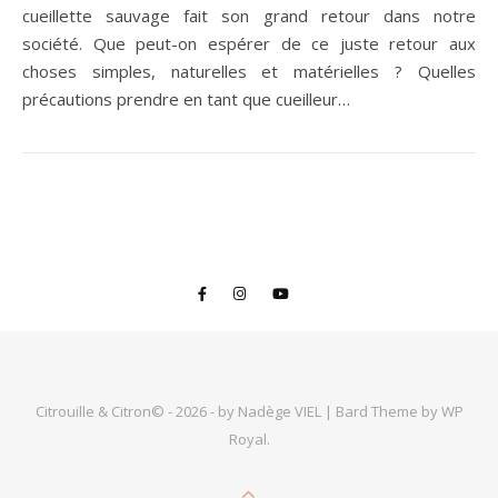
cueillette sauvage fait son grand retour dans notre
société. Que peut-on espérer de ce juste retour aux
choses simples, naturelles et matérielles ? Quelles
précautions prendre en tant que cueilleur…
Citrouille & Citron© - 2026 - by Nadège VIEL |
Bard Theme by
WP
Royal
.